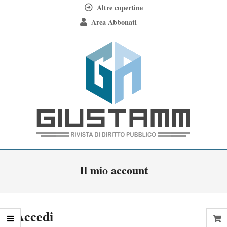
Skip
Altre copertine
to
Area Abbonati
content
Giustamm
Primary
Il mio account
Navigation
Menu
Accedi