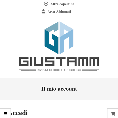
Skip
Altre copertine
to
Area Abbonati
content
Giustamm
Primary
Il mio account
Navigation
Menu
Accedi