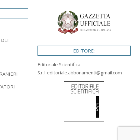
 DEI
EDITORE:
Editoriale Scientifica
S.r.l.
editoriale.abbonamenti@gmail.com
RANIERI
VATORI