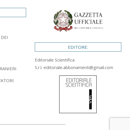
 DEI
EDITORE:
Editoriale Scientifica
S.r.l.
editoriale.abbonamenti@gmail.com
RANIERI
VATORI