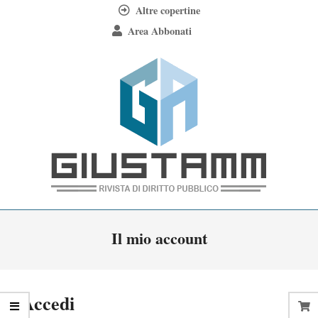
Skip
Altre copertine
to
Area Abbonati
content
Giustamm
Primary
Il mio account
Navigation
Menu
Accedi