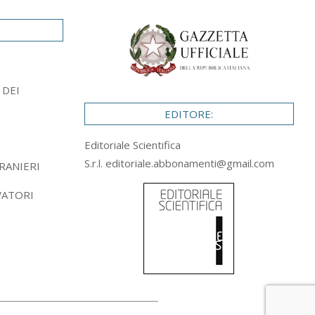
 DEI
EDITORE:
Editoriale Scientifica
S.r.l.
editoriale.abbonamenti@gmail.com
RANIERI
VATORI