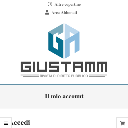
Skip
Altre copertine
to
Area Abbonati
content
Giustamm
Primary
Il mio account
Navigation
Menu
Accedi