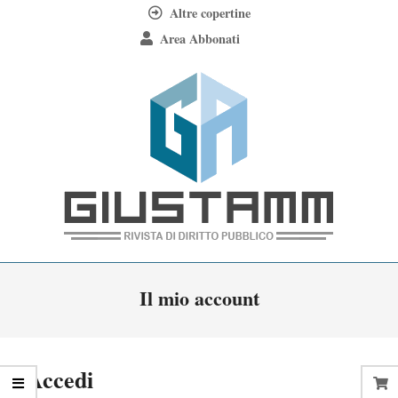
Skip
Altre copertine
to
Area Abbonati
content
Giustamm
Primary
Il mio account
Navigation
Menu
Accedi