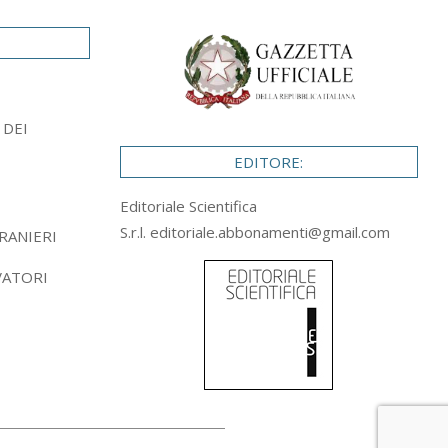
 DEI
EDITORE:
Editoriale Scientifica
S.r.l.
editoriale.abbonamenti@gmail.com
RANIERI
VATORI