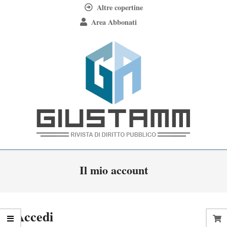
Skip
Altre copertine
to
Area Abbonati
content
Giustamm
Primary
Il mio account
Navigation
Menu
Accedi