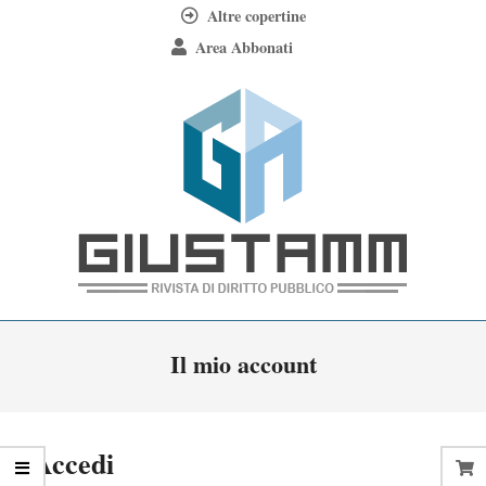
Skip
Altre copertine
to
Area Abbonati
content
Giustamm
Primary
Il mio account
Navigation
Menu
Accedi