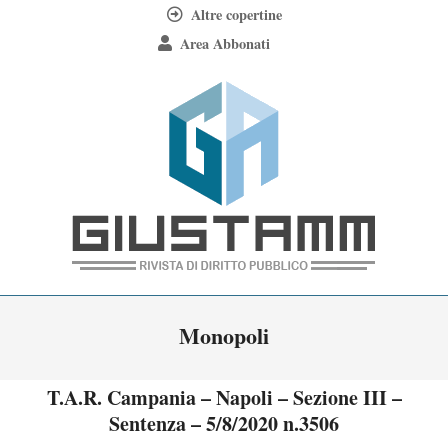
Skip
Altre copertine
to
Area Abbonati
content
Giustamm
Primary
Monopoli
Navigation
Menu
T.A.R. Campania – Napoli – Sezione III –
Sentenza – 5/8/2020 n.3506