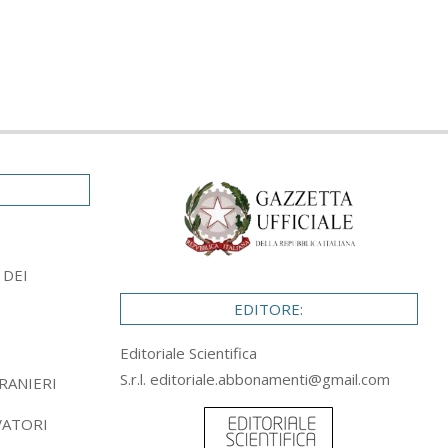
 DEI
EDITORE:
Editoriale Scientifica
S.r.l.
editoriale.abbonamenti@gmail.com
RANIERI
VATORI