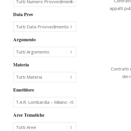
Contratt
05-
appalti pub
31
Data Prov
Argomento
Materia
2023-
Contratti 
03-
dei 
01
Emettitore
Aree Tematiche