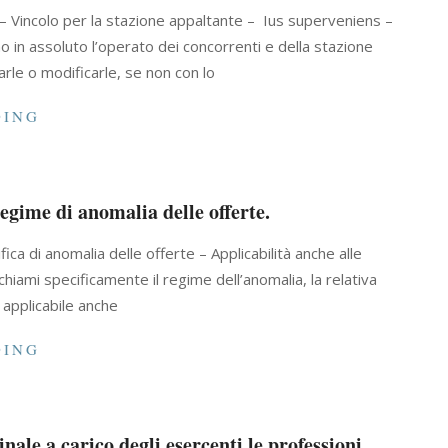
s – Vincolo per la stazione appaltante – Ius superveniens –
ano in assoluto l’operato dei concorrenti e della stazione
arle o modificarle, se non con lo
DING
regime di anomalia delle offerte.
fica di anomalia delle offerte – Applicabilità anche alle
chiami specificamente il regime dell’anomalia, la relativa
 applicabile anche
DING
nale a carico degli esercenti le professioni