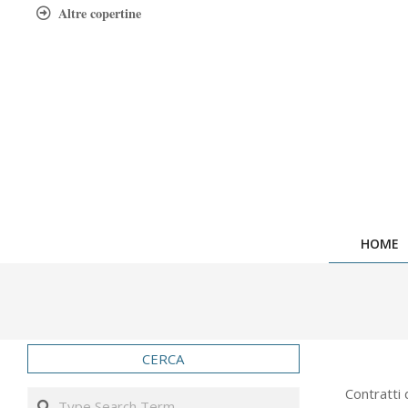
Skip
Altre copertine
to
content
HOME
CERCA
2024-
Contratti 
Search
05-