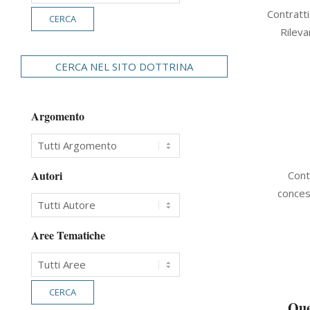
2022-
Contratti
09-
Rileva
16
CERCA NEL SITO DOTTRINA
Argomento
2022-
Autori
Cont
09-
concess
14
Aree Tematiche
Que