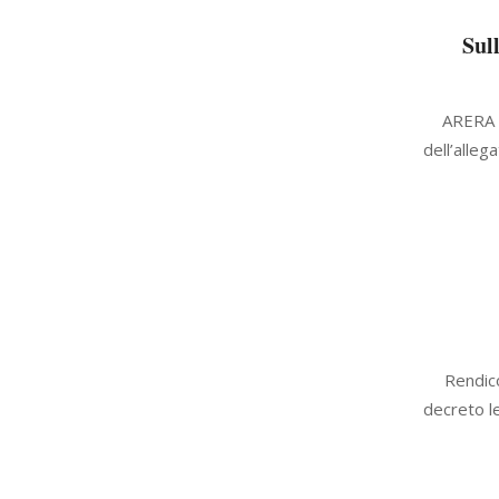
Sull
2022-
ARERA –
08-
dell’alleg
26
2022-
Rendico
08-
decreto le
26