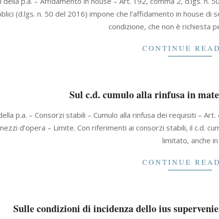
i della p.a. – Affidamento in house – Art. 192, comma 2, d.lgs. n. 
blici (d.lgs. n. 50 del 2016) impone che l’affidamento in house di 
condizione, che non è richiesta p
CONTINUE REA
Sul c.d. cumulo alla rinfusa in mater
della p.a. – Consorzi stabili – Cumulo alla rinfusa dei requisiti – Art
mezzi d’opera – Limite. Con riferimenti ai consorzi stabili, il c.d. cum
limitato, anche in
CONTINUE REA
Sulle condizioni di incidenza dello ius superveni