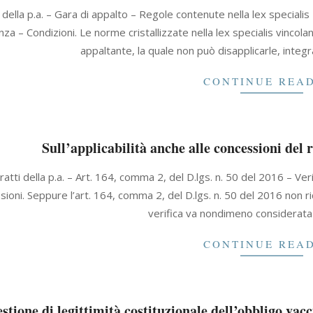
 della p.a. – Gara di appalto – Regole contenute nella lex speciali
nza – Condizioni. Le norme cristallizzate nella lex specialis vincol
appaltante, la quale non può disapplicarle, integr
CONTINUE REA
Sull’applicabilità anche alle concessioni del 
ratti della p.a. – Art. 164, comma 2, del D.lgs. n. 50 del 2016 – Veri
ioni. Seppure l’art. 164, comma 2, del D.lgs. n. 50 del 2016 non ri
verifica va nondimeno considerata
CONTINUE REA
stione di legittimità costituzionale dell’obbligo vacci