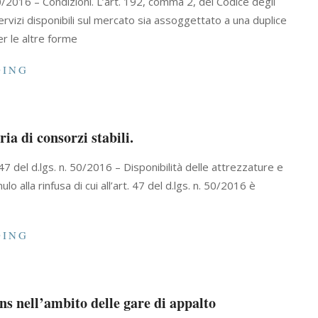
50/2016 – Condizioni. L’art. 192, comma 2, del Codice degli
servizi disponibili sul mercato sia assoggettato a una duplice
er le altre forme
DING
ia di consorzi stabili.
. 47 del d.lgs. n. 50/2016 – Disponibilità delle attrezzature e
ulo alla rinfusa di cui all’art. 47 del d.lgs. n. 50/2016 è
DING
ens nell’ambito delle gare di appalto