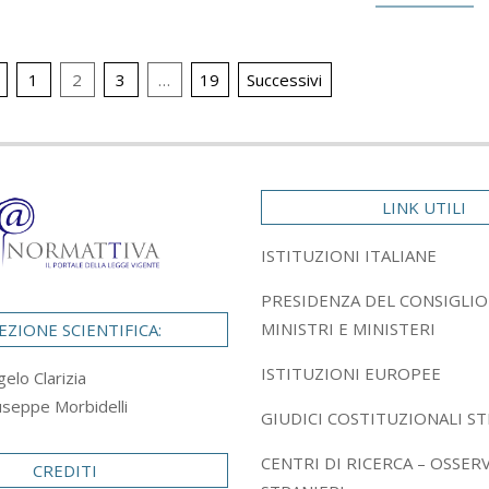
ione
1
2
3
…
19
Successivi
LINK UTILI
ISTITUZIONI ITALIANE
PRESIDENZA DEL CONSIGLIO
MINISTRI E MINISTERI
EZIONE SCIENTIFICA:
ISTITUZIONI EUROPEE
gelo Clarizia
useppe Morbidelli
GIUDICI COSTITUZIONALI ST
CENTRI DI RICERCA – OSSER
CREDITI