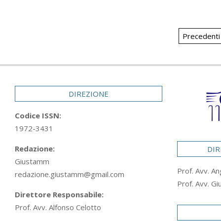
Paginaz
Precedenti
degli
articoli
DIREZIONE
Codice ISSN:
1972-3431
Redazione:
DIR
Giustamm
Prof. Avv. An
redazione.giustamm@gmail.com
Prof. Avv. Gi
Direttore Responsabile:
Prof. Avv. Alfonso Celotto