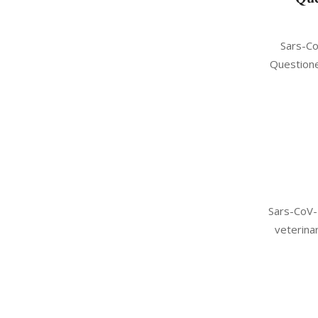
2022-
Sars-Co
08-
Questione 
26
2022-
Sars-CoV-2
08-
veterinar
26