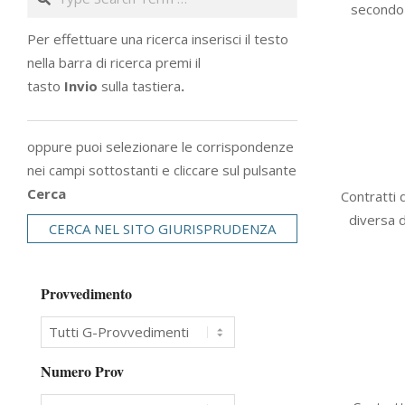
secondo l
07
Per effettuare una ricerca inserisci il testo
nella barra di ricerca premi il
tasto
Invio
sulla tastiera
.
oppure puoi selezionare le corrispondenze
nei campi sottostanti e cliccare sul pulsante
2023-
Cerca
Contratti 
06-
diversa d
CERCA NEL SITO GIURISPRUDENZA
06
Provvedimento
Numero Prov
2023-