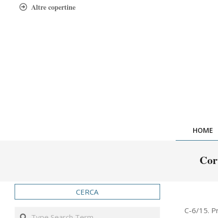
Skip
Altre copertine
to
content
HOME
Cor
CERCA
2016-
C-6/15. Pr
Search
07-