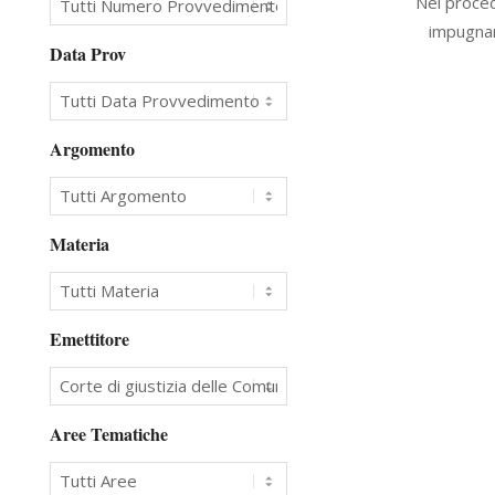
Nel proced
10-
impugnare
04
Data Prov
Argomento
Materia
Emettitore
Aree Tematiche