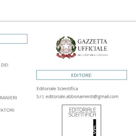
 DEI
EDITORE:
Editoriale Scientifica
S.r.l.
editoriale.abbonamenti@gmail.com
RANIERI
VATORI