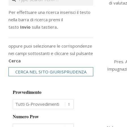
di valuta
14
Per effettuare una ricerca inserisci il testo
nella barra di ricerca premi il
tasto
Invio
sulla tastiera
.
oppure puoi selezionare le corrispondenze
nei campi sottostanti e cliccare sul pulsante
2011-
Cerca
Pres. 
12-
Impugnazio
CERCA NEL SITO GIURISPRUDENZA
21
Provvedimento
Numero Prov
2007-