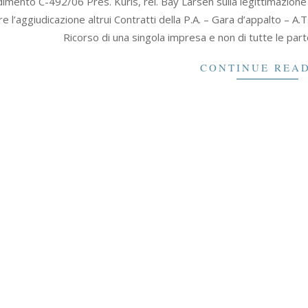
imento C-492/06 Pres. Kuris, rel. Bay Larsen sulla legittimazione 
 l’aggiudicazione altrui Contratti della P.A. – Gara d’appalto – A.
Ricorso di una singola impresa e non di tutte le partec
CONTINUE REA