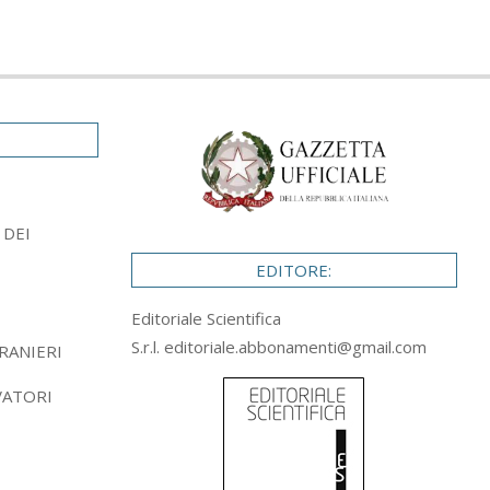
 DEI
EDITORE:
Editoriale Scientifica
S.r.l.
editoriale.abbonamenti@gmail.com
RANIERI
VATORI