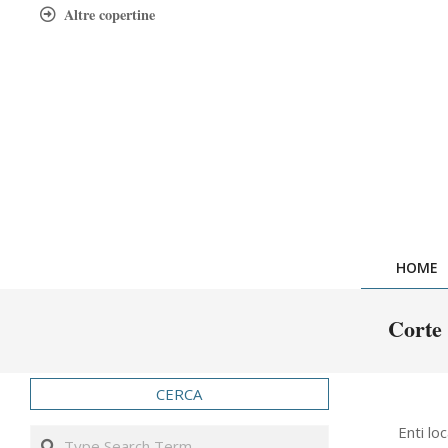
Skip
Altre copertine
to
content
HOME
Corte 
CERCA
2016-
Enti lo
Search
12-