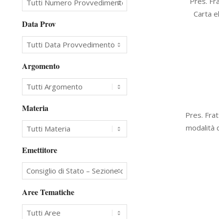
Pres. Fra
09-
Carta e
06
Data Prov
Argomento
Materia
2016-
Pres. Frat
09-
modalità d
02
Emettitore
Aree Tematiche