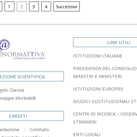
ione
1
2
3
4
Successivi
LINK UTILI
ISTITUZIONI ITALIANE
PRESIDENZA DEL CONSIGLIO
MINISTRI E MINISTERI
EZIONE SCIENTIFICA:
ISTITUZIONI EUROPEE
gelo Clarizia
useppe Morbidelli
GIUDICI COSTITUZIONALI ST
CENTRI DI RICERCA – OSSER
CREDITI
STRANIERI
redazione
Comitato
ENTI LOCALI