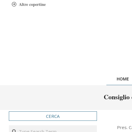
Skip
Altre copertine
to
content
HOME
Consiglio 
CERCA
2016-
Pres. C
Search
10-