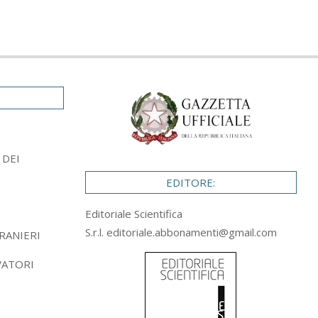
 DEI
EDITORE:
Editoriale Scientifica
S.r.l.
editoriale.abbonamenti@gmail.com
RANIERI
VATORI