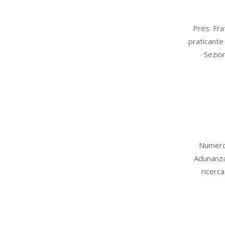
2015-
Pres. Fra
10-
praticante
29
Sezio
2015-
Numero 
10-
Adunanza
27
ricerc