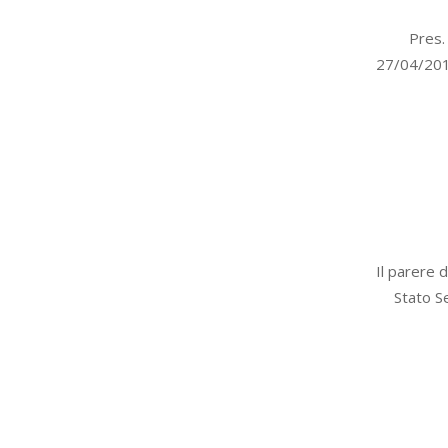
2016-
Pres.
04-
27/04/2016
27
2016-
Il parere 
04-
Stato S
13