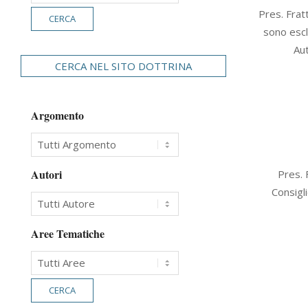
2016-
Pres. Fratt
09-
sono escl
01
Aut
CERCA NEL SITO DOTTRINA
Argomento
2016-
Autori
Pres. 
07-
Consigl
21
Aree Tematiche