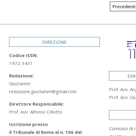
Paginaz
Precedenti
degli
articoli
DIREZIONE
Codice ISSN:
1972-3431
Redazione:
DIR
Giustamm
Prof. Avv. An
redazione.giustamm@gmail.com
Prof. Avv. Gi
Direttore Responsabile:
Prof. Avv. Alfonso Celotto
Iscrizione presso
Comitato di 
il Tribunale di Roma al n. 106 del