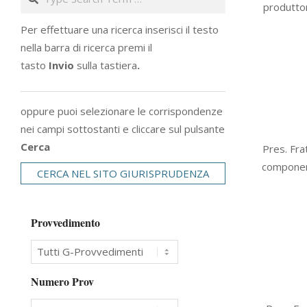
produttor
21
Per effettuare una ricerca inserisci il testo
nella barra di ricerca premi il
tasto
Invio
sulla tastiera
.
oppure puoi selezionare le corrispondenze
nei campi sottostanti e cliccare sul pulsante
2016-
Cerca
Pres. Fra
10-
component
CERCA NEL SITO GIURISPRUDENZA
21
Provvedimento
Numero Prov
2016-