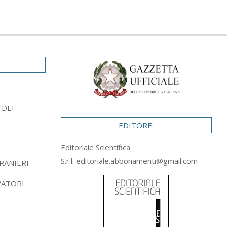
 DEI
EDITORE:
Editoriale Scientifica
S.r.l.
editoriale.abbonamenti@gmail.com
RANIERI
VATORI