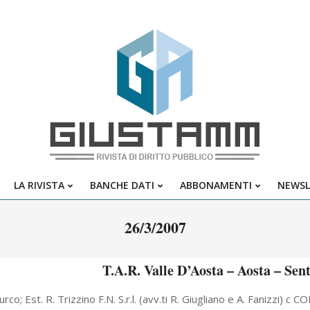
Giustamm
LA RIVISTA
BANCHE DATI
ABBONAMENTI
NEWSL
Primary
Navigation
26/3/2007
Menu
T.A.R. Valle D’Aosta – Aosta – Sen
rco; Est. R. Trizzino F.N. S.r.l. (avv.ti R. Giugliano e A. Fanizzi) c