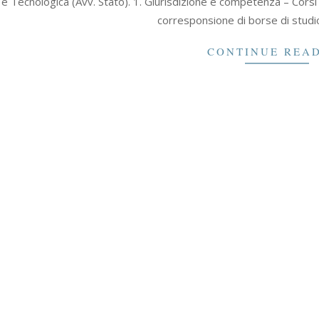
a e Tecnologica (Avv. Stato). 1. Giurisdizione e competenza – Corsi
corresponsione di borse di studio
CONTINUE REA