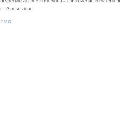
 di specializzazione in medicina – Controversie in materia di
 – Giurisdizione
DING