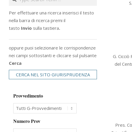
S
26
Per effettuare una ricerca inserisci il testo
nella barra di ricerca premi il
tasto
Invio
sulla tastiera
.
oppure puoi selezionare le corrispondenze
2007-
nei campi sottostanti e cliccare sul pulsante
G. Cicciò 
03-
Cerca
del Centr
26
CERCA NEL SITO GIURISPRUDENZA
Provvedimento
2007-
Numero Prov
Pres. Co
03-