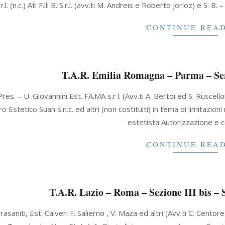
.r.l. (n.c.) Ati F.lli B. S.r.l. (avv.ti M. Andreis e Roberto Jorioz) e S.
CONTINUE REA
T.A.R. Emilia Romagna – Parma – Sen
Pres. – U. Giovannini Est. FA.MA s.r.l. (Avv.ti A. Bertoi ed S. Ruscell
o Estetico Suan s.n.c. ed altri (non costituiti) in tema di limitazioni
estetista Autorizzazione e 
CONTINUE REA
T.A.R. Lazio – Roma – Sezione III bis – 
rasaniti, Est. Calveri F. Salierno , V. Maza ed altri (Avv.ti C. Centor