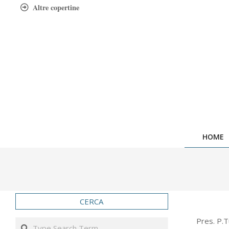
Skip
Altre copertine
to
content
HOME
CERCA
2007-
Pres. P.Tu
Search
03-