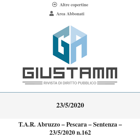
Skip
Altre copertine
to
Area Abbonati
content
Giustamm
Primary
23/5/2020
Navigation
Menu
T.A.R. Abruzzo – Pescara – Sentenza –
23/5/2020 n.162