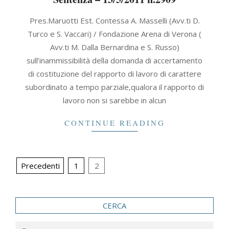
2011-
Pres.Maruotti Est. Contessa A. Masselli (Avv.ti D.
05-
Turco e S. Vaccari) / Fondazione Arena di Verona (
13
Avv.ti M. Dalla Bernardina e S. Russo)
sull’inammissibilità della domanda di accertamento
di costituzione del rapporto di lavoro di carattere
subordinato a tempo parziale,qualora il rapporto di
lavoro non si sarebbe in alcun
CONTINUE READING
Paginazione
Precedenti
1
2
degli
articoli
CERCA
Search