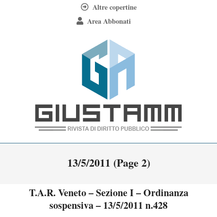
Skip
Altre copertine
to
Area Abbonati
content
Giustamm
Primary
13/5/2011
(Page 2)
Navigation
Menu
T.A.R. Veneto – Sezione I – Ordinanza
sospensiva – 13/5/2011 n.428