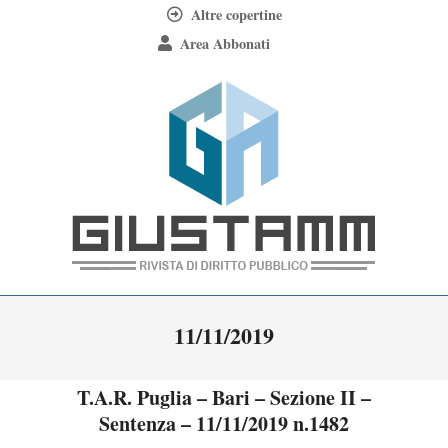
Skip
Altre copertine
to
Area Abbonati
content
Giustamm
Primary
11/11/2019
Navigation
Menu
T.A.R. Puglia – Bari – Sezione II –
Sentenza – 11/11/2019 n.1482