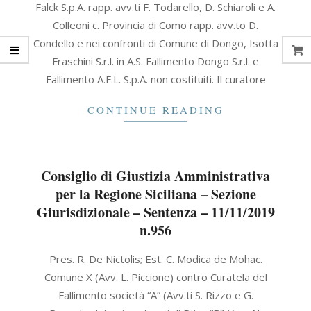
Falck S.p.A. rapp. avv.ti F. Todarello, D. Schiaroli e A.
11
Colleoni c. Provincia di Como rapp. avv.to D.
Condello e nei confronti di Comune di Dongo, Isotta
Fraschini S.r.l. in A.S. Fallimento Dongo S.r.l. e
Fallimento A.F.L. S.p.A. non costituiti. Il curatore
CONTINUE READING
Consiglio di Giustizia Amministrativa
per la Regione Siciliana – Sezione
Giurisdizionale – Sentenza – 11/11/2019
n.956
2019-
Pres. R. De Nictolis; Est. C. Modica de Mohac.
11-
Comune X (Avv. L. Piccione) contro Curatela del
11
Fallimento società “A” (Avv.ti S. Rizzo e G.