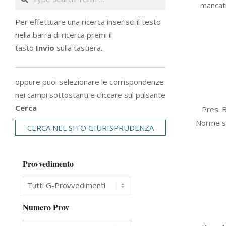
mancati
01
Per effettuare una ricerca inserisci il testo
nella barra di ricerca premi il
tasto
Invio
sulla tastiera
.
oppure puoi selezionare le corrispondenze
nei campi sottostanti e cliccare sul pulsante
2006-
Cerca
Pres. B
02-
Norme sui
CERCA NEL SITO GIURISPRUDENZA
01
Provvedimento
Numero Prov
2006-