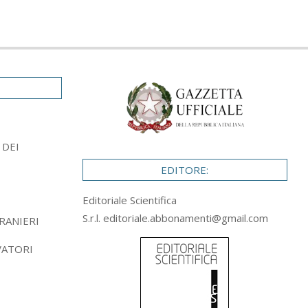
 DEI
EDITORE:
Editoriale Scientifica
S.r.l.
editoriale.abbonamenti@gmail.com
RANIERI
VATORI