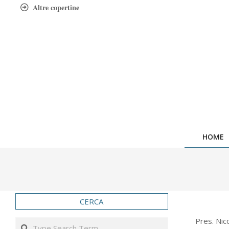
Skip
Altre copertine
to
content
HOME
CERCA
2006-
Pres. Nic
Search
02-