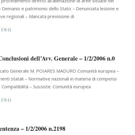
rocedimento diretto all’alienazione di aree situate nel
to Demanio e patrimonio dello Stato – Denunciata lesione e
ve regionali – Mancata previsione di
DING
Conclusioni dell’Avv. Generale – 1/2/2006 n.0
Avvocato Generale M. POIARES MADURO Comunità europea –
enti statali – Normative nazionali in materia di compensi
– Compatibilità – Sussiste. Comunità europea
DING
Sentenza – 1/2/2006 n.2198