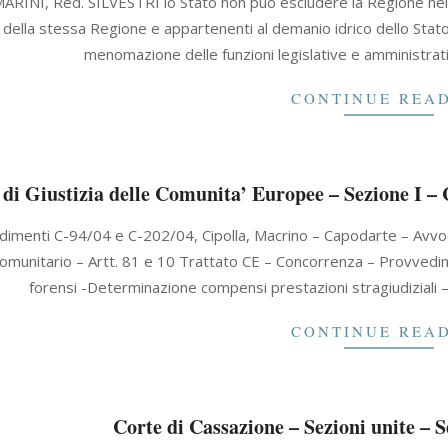
MARINI, Red. SILVESTRI lo Stato non può escludere la Regione nel p
o della stessa Regione e appartenenti al demanio idrico dello Sta
menomazione delle funzioni legislative e amministrati
CONTINUE REA
 di Giustizia delle Comunita’ Europee – Sezione I – 
edimenti C-94/04 e C-202/04, Cipolla, Macrino – Capodarte – 
comunitario – Artt. 81 e 10 Trattato CE – Concorrenza – Provvedim
forensi -Determinazione compensi prestazioni stragiudiziali 
CONTINUE REA
Corte di Cassazione – Sezioni unite – 