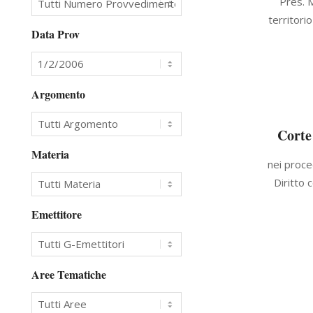
Pres. 
02-
territori
01
Data Prov
Argomento
Corte
Materia
2006-
nei proc
02-
Diritto 
01
Emettitore
Aree Tematiche