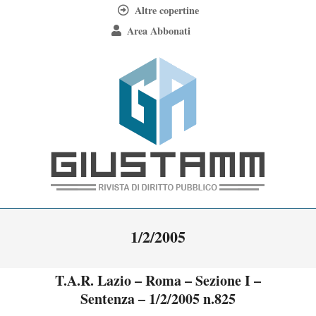
Skip
Altre copertine
to
Area Abbonati
content
Giustamm
Primary
1/2/2005
Navigation
Menu
T.A.R. Lazio – Roma – Sezione I –
Sentenza – 1/2/2005 n.825