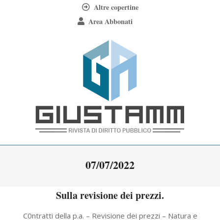
Skip
Altre copertine
to
Area Abbonati
content
Giustamm
Primary
07/07/2022
Navigation
Menu
Sulla revisione dei prezzi.
2022-
C0ntratti della p.a. – Revisione dei prezzi – Natura e