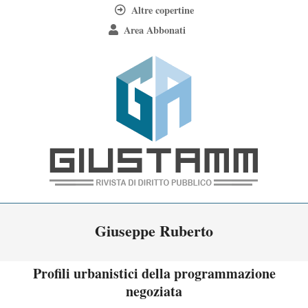
Skip
Altre copertine
to
Area Abbonati
content
Giustamm
Primary
Giuseppe Ruberto
Navigation
Menu
Profili urbanistici della programmazione
negoziata