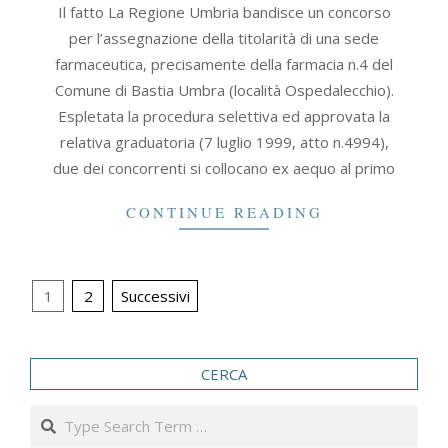
Il fatto La Regione Umbria bandisce un concorso
09-
per l’assegnazione della titolarità di una sede
30
farmaceutica, precisamente della farmacia n.4 del
Comune di Bastia Umbra (località Ospedalecchio).
Espletata la procedura selettiva ed approvata la
relativa graduatoria (7 luglio 1999, atto n.4994),
due dei concorrenti si collocano ex aequo al primo
CONTINUE READING
Paginazione
1
2
Successivi
degli
articoli
CERCA
Search