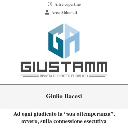
Skip
Altre copertine
to
Area Abbonati
content
Giustamm
Primary
Giulio Bacosi
Navigation
Menu
Ad ogni giudicato la “sua ottemperanza”,
ovvero, sulla connessione esecutiva