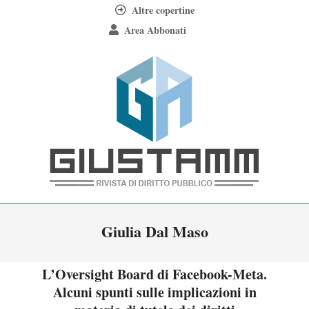
Skip
Altre copertine
to
Area Abbonati
content
Giustamm
Primary
Giulia Dal Maso
Navigation
Menu
L’Oversight Board di Facebook-Meta.
Alcuni spunti sulle implicazioni in