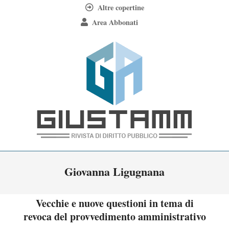
Skip
Altre copertine
to
Area Abbonati
content
Giustamm
Primary
Giovanna Ligugnana
Navigation
Menu
Vecchie e nuove questioni in tema di
revoca del provvedimento amministrativo