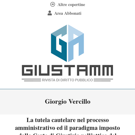
Skip
Altre copertine
to
Area Abbonati
content
Giustamm
Primary
Giorgio Vercillo
Navigation
Menu
La tutela cautelare nel processo
amministrativo ed il paradigma imposto