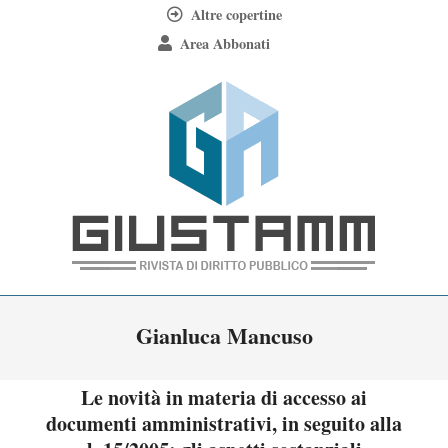
Skip
Altre copertine
to
Area Abbonati
content
Giustamm
Primary
Gianluca Mancuso
Navigation
Menu
Le novità in materia di accesso ai
documenti amministrativi, in seguito alla