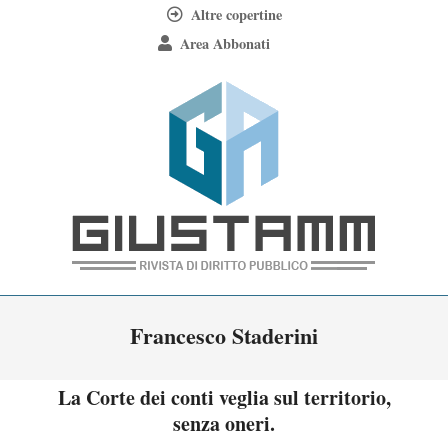
Skip
Altre copertine
to
Area Abbonati
content
Giustamm
Primary
Francesco Staderini
Navigation
Menu
La Corte dei conti veglia sul territorio,
senza oneri.