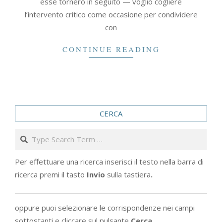
esse tornerò in seguito — voglio cogliere
l’intervento critico come occasione per condividere
con
CONTINUE READING
CERCA
Search
Per effettuare una ricerca inserisci il testo nella barra di
ricerca premi il tasto
Invio
sulla tastiera
.
oppure puoi selezionare le corrispondenze nei campi
sottostanti e cliccare sul pulsante
Cerca