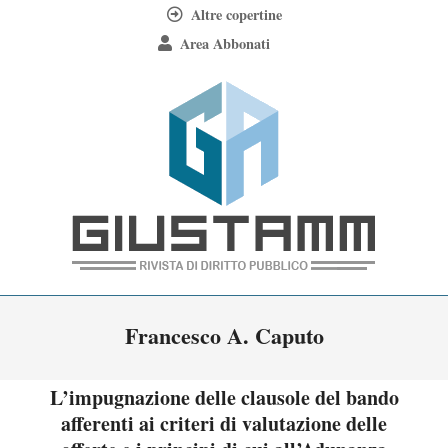
Skip
Altre copertine
to
Area Abbonati
content
Giustamm
Primary
Francesco A. Caputo
Navigation
Menu
L’impugnazione delle clausole del bando
afferenti ai criteri di valutazione delle