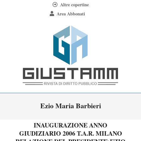
Skip
Altre copertine
to
Area Abbonati
content
Giustamm
Primary
Ezio Maria Barbieri
Navigation
Menu
INAUGURAZIONE ANNO
GIUDIZIARIO 2006 T.A.R. MILANO