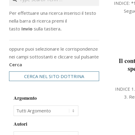
INDICE: *1
05-
Segue
Per effettuare una ricerca inserisci il testo
30
nella barra di ricerca premi il
tasto
Invio
sulla tastiera
.
oppure puoi selezionare le corrispondenze
nei campi sottostanti e cliccare sul pulsante
Il con
Cerca
sp
CERCA NEL SITO DOTTRINA
2007-
INDICE 1. 
11-
3. Re
Argomento
30
Autori