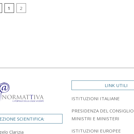
ione
1
2
LINK UTILI
ISTITUZIONI ITALIANE
PRESIDENZA DEL CONSIGLIO
MINISTRI E MINISTERI
EZIONE SCIENTIFICA:
ISTITUZIONI EUROPEE
gelo Clarizia