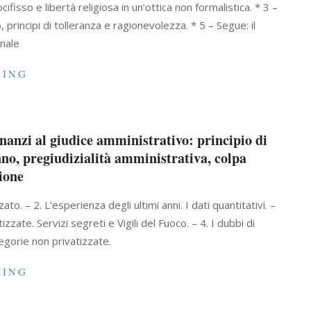
fisso e libertà religiosa in un’ottica non formalistica. * 3 –
, principi di tolleranza e ragionevolezza. * 5 – Segue: il
nale
DING
nnanzi al giudice amministrativo: principio di
anno, pregiudizialità amministrativa, colpa
ione
ato. – 2. L’esperienza degli ultimi anni. I dati quantitativi. –
zzate. Servizi segreti e Vigili del Fuoco. – 4. I dubbi di
tegorie non privatizzate.
DING