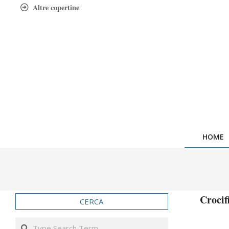
Skip
Altre copertine
to
content
HOME
Crocif
CERCA
Search
2011-