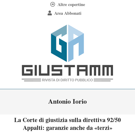
Skip
Altre copertine
to
Area Abbonati
content
Giustamm
Primary
Antonio Iorio
Navigation
Menu
La Corte di giustizia sulla direttiva 92/50
Appalti: garanzie anche da «terzi»