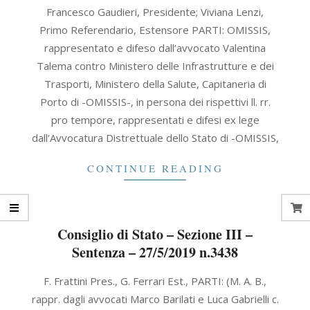
2019-
Francesco Gaudieri, Presidente; Viviana Lenzi,
12-
Primo Referendario, Estensore PARTI: OMISSIS,
12
rappresentato e difeso dall’avvocato Valentina
Talema contro Ministero delle Infrastrutture e dei
Trasporti, Ministero della Salute, Capitaneria di
Porto di -OMISSIS-, in persona dei rispettivi ll. rr.
pro tempore, rappresentati e difesi ex lege
dall’Avvocatura Distrettuale dello Stato di -OMISSIS,
CONTINUE READING
Consiglio di Stato – Sezione III –
Sentenza – 27/5/2019 n.3438
2019-
F. Frattini Pres., G. Ferrari Est., PARTI: (M. A. B.,
05-
rappr. dagli avvocati Marco Barilati e Luca Gabrielli c.
27