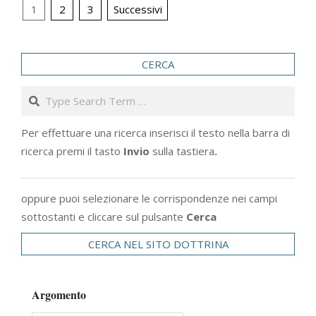
Paginazione
1
2
3
Successivi
degli
articoli
CERCA
Search
Per effettuare una ricerca inserisci il testo nella barra di
ricerca premi il tasto
Invio
sulla tastiera
.
oppure puoi selezionare le corrispondenze nei campi
sottostanti e cliccare sul pulsante
Cerca
CERCA NEL SITO DOTTRINA
Argomento