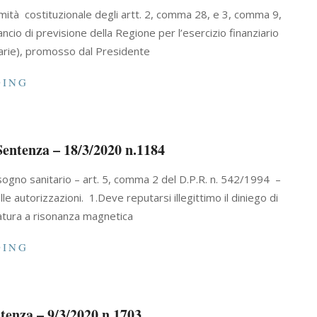
mità costituzionale degli artt. 2, comma 28, e 3, comma 9,
ancio di previsione della Regione per l’esercizio finanziario
varie), promosso dal Presidente
DING
Sentenza – 18/3/2020 n.1184
sogno sanitario – art. 5, comma 2 del D.P.R. n. 542/1994 –
 autorizzazioni. 1.Deve reputarsi illegittimo il diniego di
iatura a risonanza magnetica
DING
ntenza – 9/3/2020 n.1703