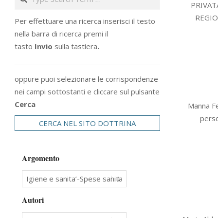
PRIVATA
10
REGION
Per effettuare una ricerca inserisci il testo
nella barra di ricerca premi il
tasto
Invio
sulla tastiera
.
oppure puoi selezionare le corrispondenze
nei campi sottostanti e cliccare sul pulsante
2020-
Cerca
Manna Fe
07-
perso
CERCA NEL SITO DOTTRINA
30
Argomento
Autori
2020-