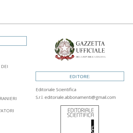
 DEI
EDITORE:
Editoriale Scientifica
S.r.l.
editoriale.abbonamenti@gmail.com
RANIERI
VATORI