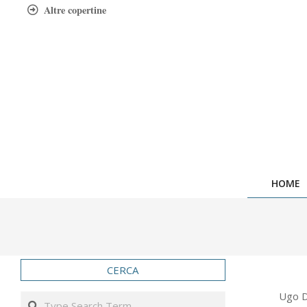
Skip
Altre copertine
to
content
HOME
CERCA
2020-
Ugo D
Search
09-