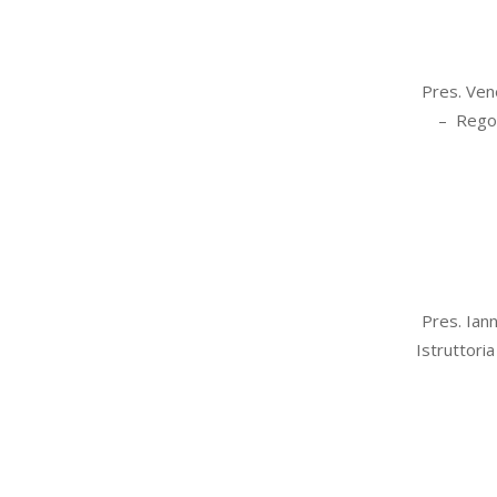
2020-
Pres. Vene
03-
– Regol
02
2020-
Pres. Iann
02-
Istruttoria
05