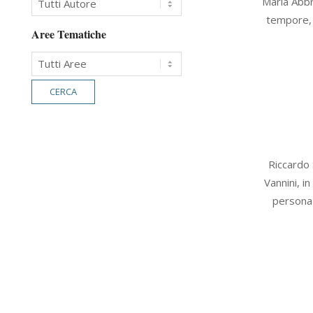
Maria Abbr
07-
tempore, 
17
Aree Tematiche
2020-
Riccardo 
07-
Vannini, i
15
persona 