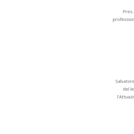
2020-
Pres.
03-
profession
09
2020-
Salvator
03-
del l
02
l’Attua