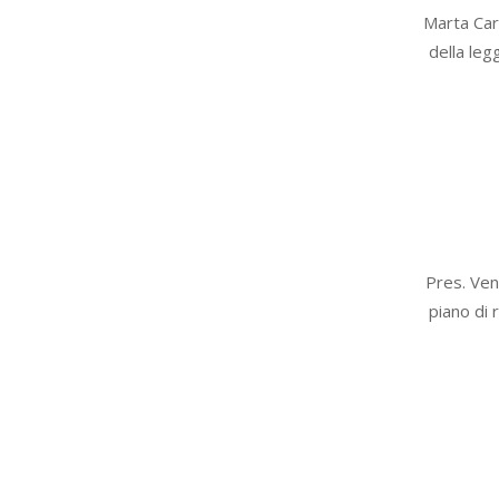
2020-
Marta Car
06-
della leg
26
2020-
Pres. Ven
03-
piano di 
18