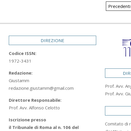
Paginaz
Precedenti
degli
articoli
DIREZIONE
Codice ISSN:
1972-3431
Redazione:
DIR
Giustamm
Prof. Avv. An
redazione.giustamm@gmail.com
Prof. Avv. Gi
Direttore Responsabile:
Prof. Avv. Alfonso Celotto
Iscrizione presso
Comitato di 
il Tribunale di Roma al n. 106 del