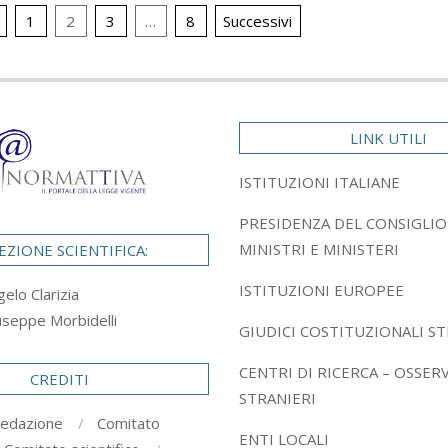
ione
1
2
3
…
8
Successivi
LINK UTILI
ISTITUZIONI ITALIANE
PRESIDENZA DEL CONSIGLIO
MINISTRI E MINISTERI
EZIONE SCIENTIFICA:
ISTITUZIONI EUROPEE
gelo Clarizia
useppe Morbidelli
GIUDICI COSTITUZIONALI ST
CENTRI DI RICERCA – OSSER
CREDITI
STRANIERI
redazione
Comitato
ENTI LOCALI