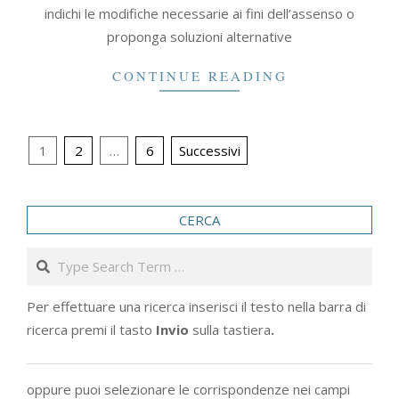
indichi le modifiche necessarie ai fini dell’assenso o
proponga soluzioni alternative
CONTINUE READING
Paginazione
1
2
…
6
Successivi
degli
articoli
CERCA
Search
Per effettuare una ricerca inserisci il testo nella barra di
ricerca premi il tasto
Invio
sulla tastiera
.
oppure puoi selezionare le corrispondenze nei campi