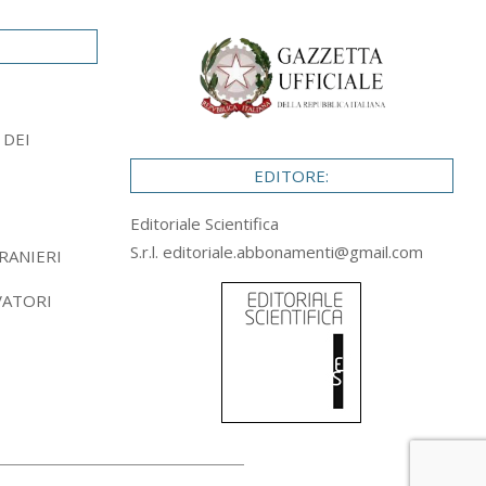
 DEI
EDITORE:
Editoriale Scientifica
S.r.l.
editoriale.abbonamenti@gmail.com
RANIERI
VATORI