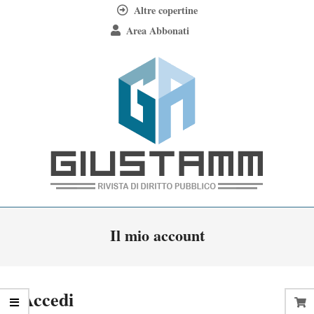
Skip
Altre copertine
to
Area Abbonati
content
Giustamm
Primary
Il mio account
Navigation
Menu
Accedi