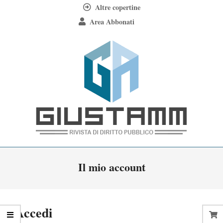
Skip
Altre copertine
to
Area Abbonati
content
Giustamm
Primary
Il mio account
Navigation
Menu
Accedi