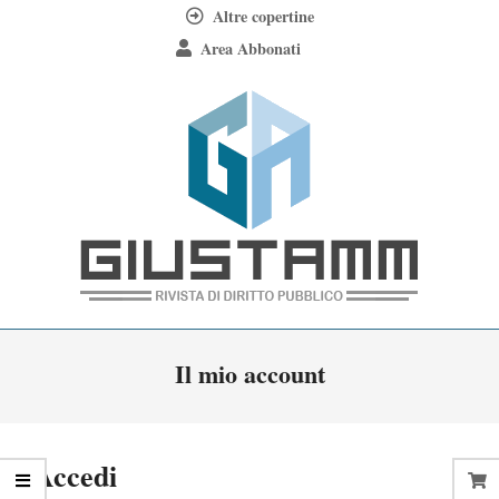
Skip
Altre copertine
to
Area Abbonati
content
Giustamm
Primary
Il mio account
Navigation
Menu
Accedi