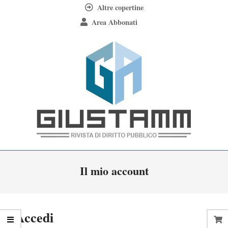
Skip
Altre copertine
to
Area Abbonati
content
Giustamm
Primary
Il mio account
Navigation
Menu
Accedi