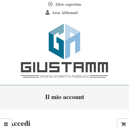
Skip
Altre copertine
to
Area Abbonati
content
Giustamm
Primary
Il mio account
Navigation
Menu
Accedi