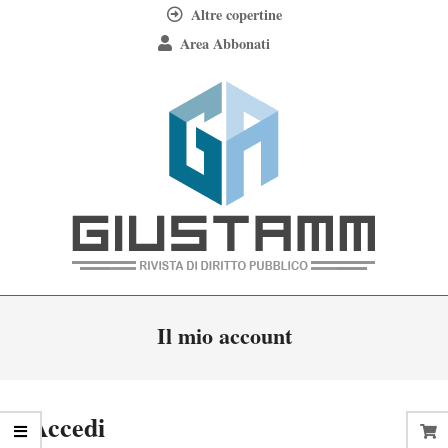
Skip
Altre copertine
to
Area Abbonati
content
Giustamm
Primary
Il mio account
Navigation
Menu
Accedi