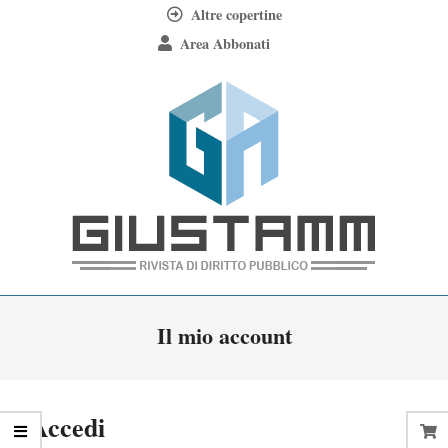
Skip
Altre copertine
to
Area Abbonati
content
Giustamm
Primary
Il mio account
Navigation
Menu
Accedi