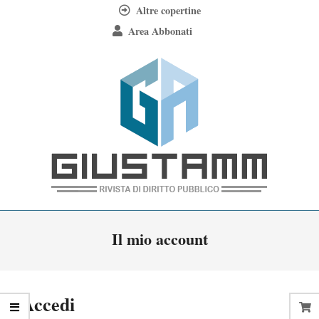
Skip
Altre copertine
to
Area Abbonati
content
Giustamm
Primary
Il mio account
Navigation
Menu
Accedi