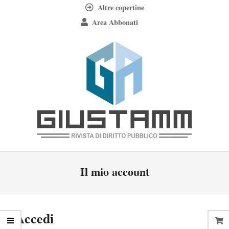
Skip
Altre copertine
to
Area Abbonati
content
Giustamm
Primary
Il mio account
Navigation
Menu
Accedi