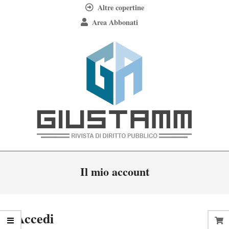
Skip
Altre copertine
to
Area Abbonati
content
Giustamm
Primary
Il mio account
Navigation
Menu
Accedi