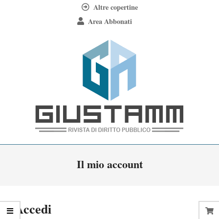
Skip
Altre copertine
to
Area Abbonati
content
Giustamm
Primary
Il mio account
Navigation
Menu
Accedi